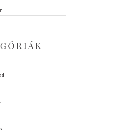
r
GÓRIÁK
ed
A
és