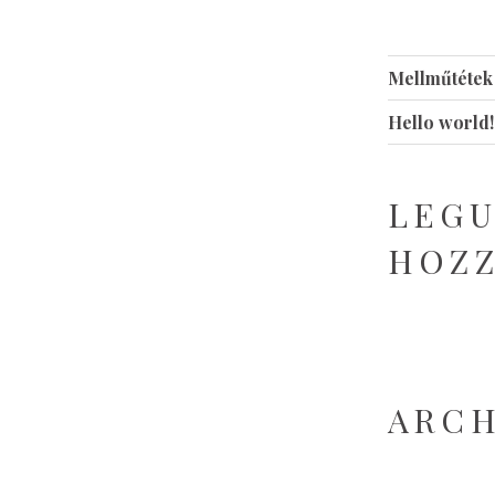
Mellműtétek
Hello world!
LEGU
HOZ
ARC