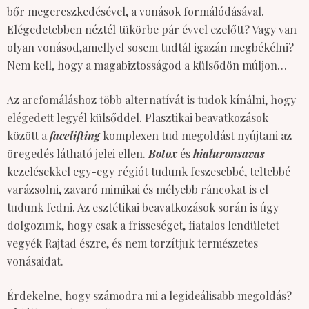
bőr megereszkedésével, a vonások formálódásával.
Elégedetebben néztél tükörbe pár évvel ezelőtt? Vagy van
olyan vonásod,amellyel sosem tudtál igazán megbékélni?
Nem kell, hogy a magabiztosságod a külsődön múljon…
Az arcfomáláshoz több alternatívát is tudok kínálni, hogy
elégedett legyél külsőddel. Plasztikai beavatkozások
között a
facelifting
komplexen tud megoldást nyújtani az
öregedés látható jelei ellen.
Botox
és
hialuronsavas
kezelésekkel egy-egy régiót tudunk feszesebbé, teltebbé
varázsolni, zavaró mimikai és mélyebb ráncokat is el
tudunk fedni. Az esztétikai beavatkozások során is úgy
dolgozunk, hogy csak a frisseséget, fiatalos lendületet
vegyék Rajtad észre, és nem torzítjuk természetes
vonásaidat.
Érdekelne, hogy számodra mi a legideálisabb megoldás?