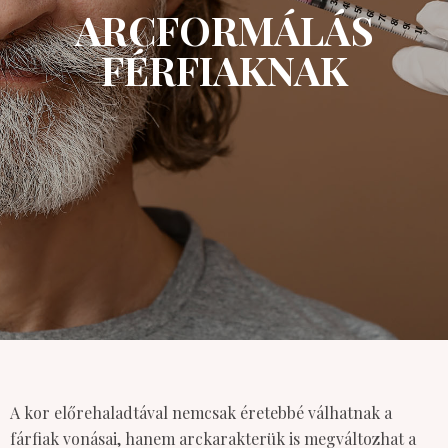
ARCFORMÁLÁS
FÉRFIAKNAK
A kor előrehaladtával nemcsak éretebbé válhatnak a
fárfiak vonásai, hanem arckarakterük is megváltozhat a