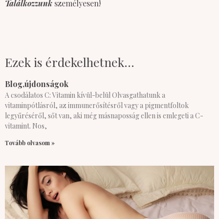
Találkozzunk
személyesen!
Ezek is érdekelhetnek...
Blog,újdonságok
A csodálatos C: Vitamin kívül-belül Olvasgathatunk a
vitaminpótlásról, az immunerősítésről vagy a pigmentfoltok
legyűréséről, sőt van, aki még másnaposság ellen is emlegeti a C-
vitamint. Nos,
Tovább olvasom »