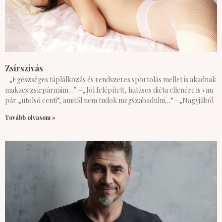
Zsírszívás
–„Egészséges táplálkozás és rendszeres sportolás mellet is akadnak
makacs zsírpárnáim…” –„Jól felépített, hatásos diéta ellenére is van
pár „utolsó centi”, amitől nem tudok megszabadulni…” –„Nagyjából
Tovább olvasom »