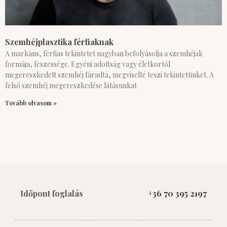
Szemhéjplasztika férfiaknak
A markáns, férfias tekintetet nagyban befolyásolja a szemhéjak
formája, feszessége. Egyéni adottság vagy életkortól
megereszkedett szemhéj fáradtá, megviselté teszi tekintetünket. A
felső szemhéj megereszkedése látásunkat
Tovább olvasom »
Időpont foglalás
+36 70 395 2197